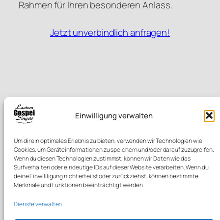
Rahmen für Ihren besonderen Anlass.
Jetzt unverbindlich anfragen!
Einwilligung verwalten
Um dir ein optimales Erlebnis zu bieten, verwenden wir Technologien wie
Cookies, um Geräteinformationen zu speichern und/oder darauf zuzugreifen.
Wenn du diesen Technologien zustimmst, können wir Daten wie das
Surfverhalten oder eindeutige IDs auf dieser Website verarbeiten. Wenn du
deine Einwillligung nicht erteilst oder zurückziehst, können bestimmte
Ihr Gospelchor für besondere Momente in der Region
Merkmale und Funktionen beeinträchtigt werden.
Hannover!
Dienste verwalten
Über uns