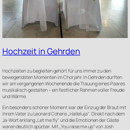
Hochzeit in Gehrden
Hochzeiten zu begleiten gehört für uns immer zu den
bewegendsten Momenten im Chorjahr. In Gehrden durften
wir am vergangenen Wochenende die Trauung eines Paares
musikalisch gestalten – ein festlicher Rahmen voller Freude
und Wärme.
Ein besonders schöner Moment war der Einzug der Braut mit
ihrem Vater zu Leonard Cohens „Halleluja“. Direkt nach dem
Ja-Wort erklang „Let me fly“ und die Emotionen der Gäste
waren deutlich spürbar. Mit „You raise me up“ von Josh