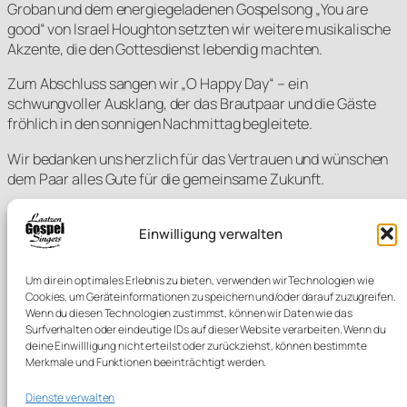
Groban und dem energiegeladenen Gospelsong „You are
good“ von Israel Houghton setzten wir weitere musikalische
Akzente, die den Gottesdienst lebendig machten.
Zum Abschluss sangen wir „O Happy Day“ – ein
schwungvoller Ausklang, der das Brautpaar und die Gäste
fröhlich in den sonnigen Nachmittag begleitete.
Wir bedanken uns herzlich für das Vertrauen und wünschen
dem Paar alles Gute für die gemeinsame Zukunft.
Einwilligung verwalten
Um dir ein optimales Erlebnis zu bieten, verwenden wir Technologien wie
Cookies, um Geräteinformationen zu speichern und/oder darauf zuzugreifen.
Wenn du diesen Technologien zustimmst, können wir Daten wie das
Oh happy Day!
Surfverhalten oder eindeutige IDs auf dieser Website verarbeiten. Wenn du
deine Einwillligung nicht erteilst oder zurückziehst, können bestimmte
Merkmale und Funktionen beeinträchtigt werden.
Ihr wollt uns auch gerne auf Eurer Veranstaltung hören? Kein
Problem – Ihr könnt uns buchen!
Dienste verwalten